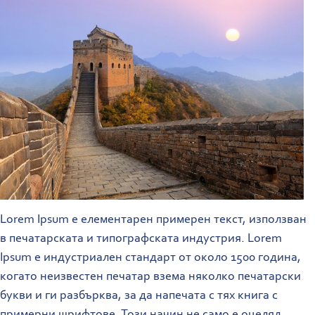
Lorem Ipsum е елементарен примерен текст, използван
в печатарската и типографската индустрия. Lorem
Ipsum е индустриален стандарт от около 1500 година,
когато неизвестен печатар взема няколко печатарски
букви и ги разбърква, за да напечата с тях книга с
примерни шрифтове. Този начин не само е оцелял